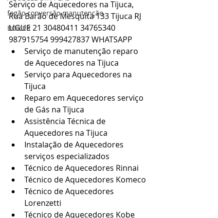
Serviço de Aquecedores na Tijuca, 
fogão conversão manutenção
Rua Barão de Mesquita 133 Tijuca RJ
LIGUE 21 30480411 34765340 
BOILER
987915754 999427837 WHATSAPP
Serviço de manutenção reparo 
de Aquecedores na Tijuca
Serviço para Aquecedores na 
Tijuca
Reparo em Aquecedores serviço 
de Gás na Tijuca
Assistência Técnica de 
Aquecedores na Tijuca
Instalação de Aquecedores 
serviços especializados
Técnico de Aquecedores Rinnai
Técnico de Aquecedores Komeco
Técnico de Aquecedores 
Lorenzetti
Técnico de Aquecedores Kobe