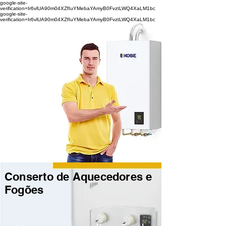
google-site-
verification=Ir6vlUA90m04XZfIuYMebaYAmyB0FvztLWQ4XaLM1bc
google-site-
verification=Ir6vlUA90m04XZfIuYMebaYAmyB0FvztLWQ4XaLM1bc
Conserto de Aquecedores e
Fogões