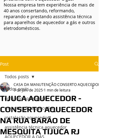
Nossa empresa tem experiência de mais de
40 anos consertando, reformando,
reparando e prestando assistência técnica
para aparelhos de aquecedor a gás e outros
eletrodomésticos.
Post
Todos posts
CASA DA MANUTENÇÃO CONSERTO AQUECEDOR RINNAI
Todos posts
9 de jan. de 2025
1 min de leitura
TIJUCA AQUECEDOR -
conserto aquecedor
CONSERTO AQUECEDOR
manutenção aquecedor
instalação aquecedor
NA RUA BARÃO DE
assistência técnica aquecedor
MESQUITA TIJUCA RJ
AQUECEDOR A GÁS