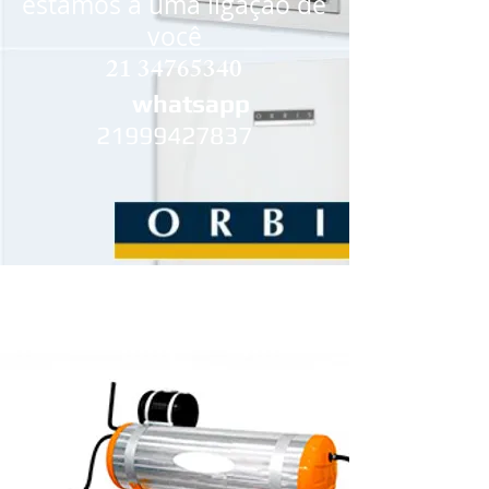
estamos a uma ligação de
você
21 34765340
whatsapp
21999427837