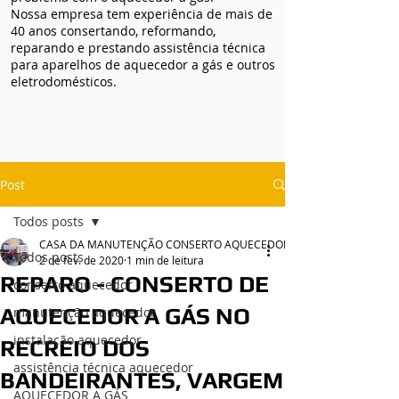
Nossa empresa tem experiência de mais de
40 anos consertando, reformando,
reparando e prestando assistência técnica
para aparelhos de aquecedor a gás e outros
eletrodomésticos.
Post
Todos posts
CASA DA MANUTENÇÃO CONSERTO AQUECEDOR RINNAI
Todos posts
2 de fev. de 2020
1 min de leitura
REPARO - CONSERTO DE
conserto aquecedor
AQUECEDOR A GÁS NO
manutenção aquecedor
instalação aquecedor
RECREIO DOS
assistência técnica aquecedor
BANDEIRANTES, VARGEM
AQUECEDOR A GÁS