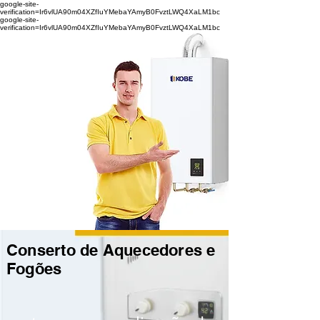
google-site-
verification=Ir6vlUA90m04XZfIuYMebaYAmyB0FvztLWQ4XaLM1bc
google-site-
verification=Ir6vlUA90m04XZfIuYMebaYAmyB0FvztLWQ4XaLM1bc
Conserto de Aquecedores e
Fogões