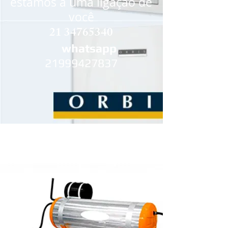
estamos a uma ligação de
você
21 34765340
whatsapp
21999427837