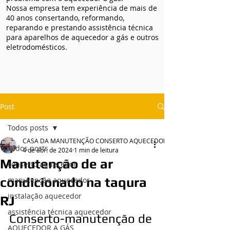
Nossa empresa tem experiência de mais de
40 anos consertando, reformando,
reparando e prestando assistência técnica
para aparelhos de aquecedor a gás e outros
eletrodomésticos.
Post
Todos posts
CASA DA MANUTENÇÃO CONSERTO AQUECEDOR RINNAI
Todos posts
4 de abr. de 2024
1 min de leitura
Manutenção de ar
conserto aquecedor
condicionado na taqura
manutenção aquecedor
instalação aquecedor
RJ
assistência técnica aquecedor
Conserto-manutenção de 
AQUECEDOR A GÁS