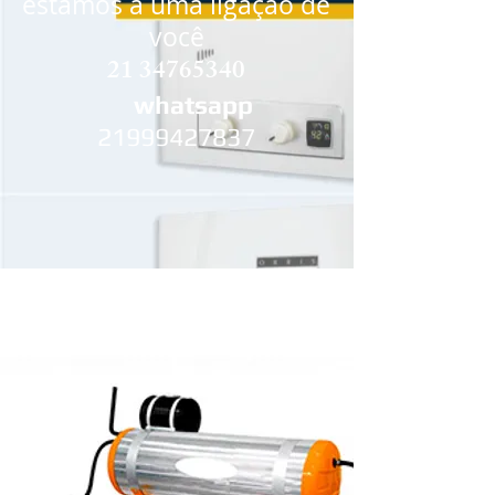
estamos a uma ligação de
você
21 34765340
whatsapp
21999427837