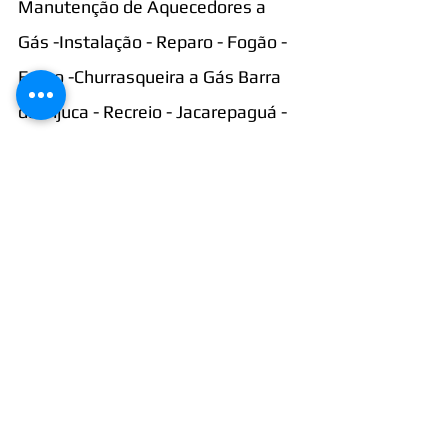
Manutenção de Aquecedores a 
Gás -Instalação - Reparo - Fogão - 
Forno -Churrasqueira a Gás Barra 
da Tijuca - Recreio - Jacarepaguá - 
Tijuca - Copacabana - Botafogo - 
Campo Grande - Méier Centro - 
Flamengo - Grajaú - Vila Isabel - 
Guaratiba - Bairro de Fátima - 
Catete - Gloria - Laranjeiras 