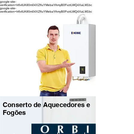
google-site-
verification=Ir6vlUA90m04XZfIuYMebaYAmyB0FvztLWQ4XaLM1bc
google-site-
verification=Ir6vlUA90m04XZfIuYMebaYAmyB0FvztLWQ4XaLM1bc
Conserto de Aquecedores e
Fogões