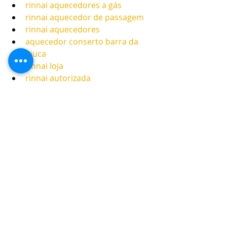
rinnai aquecedores a gás
rinnai aquecedor de passagem
rinnai aquecedores
aquecedor conserto barra da 
tijuca
rinnai loja
rinnai autorizada
rinnai telefone
RINNAI Niterói
RINNAI Icaraí
Manutenção de aquecedor Rinnai em 
Niterói