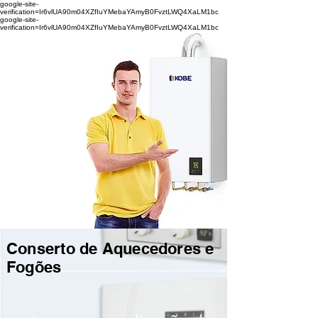
google-site-
verification=Ir6vlUA90m04XZfIuYMebaYAmyB0FvztLWQ4XaLM1bc
google-site-
verification=Ir6vlUA90m04XZfIuYMebaYAmyB0FvztLWQ4XaLM1bc
Conserto de Aquecedores e
Fogões