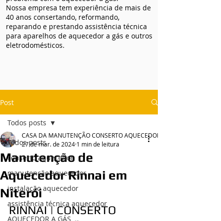
Nossa empresa tem experiência de mais de
40 anos consertando, reformando,
reparando e prestando assistência técnica
para aparelhos de aquecedor a gás e outros
eletrodomésticos.
Post
Todos posts
CASA DA MANUTENÇÃO CONSERTO AQUECEDOR RINNAI
Todos posts
27 de mar. de 2024
1 min de leitura
Manutenção de
conserto aquecedor
Aquecedor Rinnai em
manutenção aquecedor
instalação aquecedor
Niterói
assistência técnica aquecedor
RINNAI | CONSERTO 
AQUECEDOR A GÁS