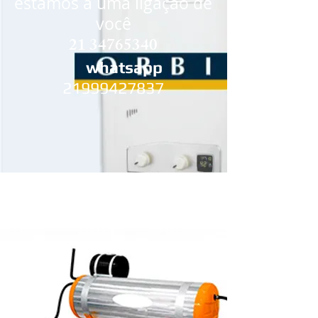
estamos a uma ligação de
você
21 34765340
whatsapp
21999427837