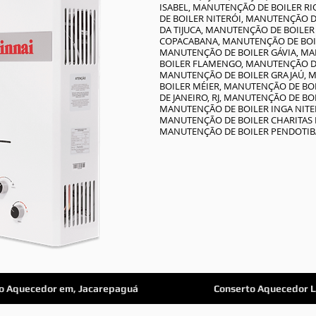
AQUECEDOR RINNAI DIGITAL LINE
ISABEL, MANUTENÇÃO DE BOILER RIO
AQUECEDOR RINNAI NÃO LIGA
DE BOILER NITERÓI, MANUTENÇÃO D
AQUECEDOR RINNAI NÃO ACIONA
DA TIJUCA, MANUTENÇÃO DE BOILE
AQUECEDOR RINNAI TROCAR DIAFRAGMA
PÉÇAS RINNAI
COPACABANA, MANUTENÇÃO DE BOI
RINNAI RIO DE JANEIRO
MANUTENÇÃO DE BOILER GÁVIA, M
RINNAI NITERÓI
BOILER FLAMENGO, MANUTENÇÃO DE 
RINNAI NA TIJUCA
MANUTENÇÃO DE BOILER GRAJAÚ, M
RINNAI NO GRAJAÚ
BOILER MÉIER, MANUTENÇÃO DE BO
RINNAI EM VILA ISABEL
RINNAI BARRA DA TIJUCA
DE JANEIRO, RJ, MANUTENÇÃO DE BO
RINNAI JACAREPAGUÁ
MANUTENÇÃO DE BOILER INGA NITER
MANUTENÇÃO DE BOILER CHARITAS 
MANUTENÇÃO DE BOILER PENDOTIB
s conceituadas no mercado. A Rinnai Aquecedores é uma empresa líder no segmento na fabricação de aquecedores, com uma importante participação no 
cendo todos os requisitos normativos exigidos pelos órgãos competentes.
ado
 plena satisfação do cliente.
 Manutenção de aquecedores a gás, elétrico e solar; Instalação de Sistema de Pressurizaçã0, Manutenção de Pressurizadores, Instalação de Bateria a Gás;, 
ada Rinnai Aquecedor mais conceituada no mercado de aquecedores. Conheça os preços e condições facilitadas e contrate já a Casa da Manutenção.
ssurizador, manutenção de aquecedor SP, empresa de aquecimento elétrico dentre outros.
cedor rinnai Rj, assistência técnica rinnai RJ, Autorizada Rinnai RJ, AQuecedor a gás Rinnai RJ, e com a Casa da Manutenção, Rinnai no Rio de Janeiro e
lux
Manutenção d
o Aquecedor em, Jacarepaguá
Conserto Aquecedor L
Temos um Téc