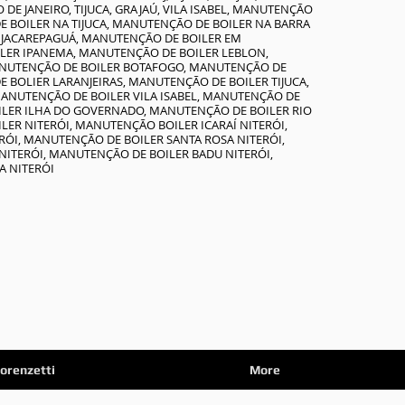
 DE JANEIRO, TIJUCA, GRAJAÚ, VILA ISABEL, MANUTENÇÃO
E BOILER NA TIJUCA, MANUTENÇÃO DE BOILER NA BARRA
R JACAREPAGUÁ, MANUTENÇÃO DE BOILER EM
LER IPANEMA, MANUTENÇÃO DE BOILER LEBLON,
ANUTENÇÃO DE BOILER BOTAFOGO, MANUTENÇÃO DE
BOLIER LARANJEIRAS, MANUTENÇÃO DE BOILER TIJUCA,
ANUTENÇÃO DE BOILER VILA ISABEL, MANUTENÇÃO DE
ILER ILHA DO GOVERNADO, MANUTENÇÃO DE BOILER RIO
ILER NITERÓI, MANUTENÇÃO BOILER ICARAÍ NITERÓI,
ÓI, MANUTENÇÃO DE BOILER SANTA ROSA NITERÓI,
NITERÓI, MANUTENÇÃO DE BOILER BADU NITERÓI,
A NITERÓI
desenvolvimento de novas tecnologias que melhoram os níveis de segurança e qualidade dos produtos.
Tubulação de Gás;, Tubulação de Água fria e quente;, Aquecimento de piscinas;
 Niterói chame quem intende. Casa da Manutenção
e Aquecedor Rio de Janeiro e Niterói
orenzetti
More
nico em cada Bairro de Moto Para Agilidade