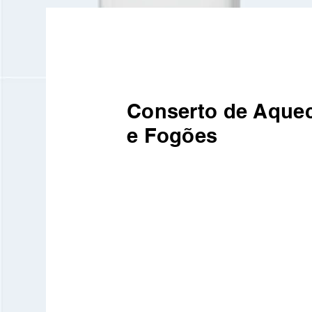
google-site-verification=Ir6vlUA90m04XZfIuYMebaYAmyB0FvztLWQ4XaLM1bc
google-site-ver
Conserto de Aque
e Fogões