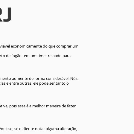
RJ
r
er
er solar
er eletrico
r eletrico
létrico
oiler eletrico
r
 a gás
 solar
 elétrico
iler
quecedor solar
 aquecedor solar
dor solar
a para boiler
elétrico
er
is viável economicamente do que comprar um
stencia de boiler
er eletrico
 boiler
oiler preço
erto de fogão tem um time treinado para
r komeco
ipamento aumente de forma considerável. Nós
Atlas e entre outras, ele pode ser tanto o
ntiva
, pois essa é a melhor maneira de fazer
r isso, se o cliente notar alguma alteração,