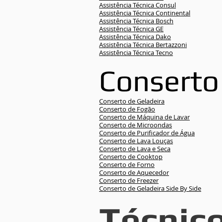
Assistência Técnica Consul
Assistência Técnica Continental
Assistência Técnica Bosch
Assistência Técnica GE
Assistência Técnica Dako
Assistência Técnica Bertazzoni
Assistência Técnica Tecno
Conserto
Conserto de Geladeira
Conserto de Fogão
Conserto de Máquina de Lavar
Conserto de Microondas
Conserto de Purificador de Água
Conserto de Lava Louças
Conserto de Lava e Seca
Conserto de Cooktop
Conserto de Forno
Conserto de Aquecedor
Conserto de Freezer
Conserto de Geladeira Side By Side
Técnico