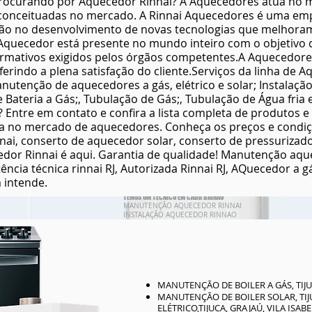
rocurando por Aquecedor Rinnai? A Aquecedores atua no m
Bairros para Atendimento : Barra da Tijuca , Recreio do
 conceituadas no mercado. A Rinnai Aquecedores é uma emp
Bandeirantes
o no desenvolvimento de novas tecnologias que melhoram 
TIJUCA
Bairros para Atendimento : Andarai , Tijuca , Grajau , Vila
 Aquecedor está presente no mundo inteiro com o objetivo 
Aldeia Campista , Maracanã , Estacio , Rio Comprido , Sã
Francisco Xavier , Saens peña . CENTRO
rmativos exigidos pelos órgãos competentes.A Aquecedore
Bairros para Atendimento : Santa Teresa , Centro , Lapa , 
erindo a plena satisfação do cliente.Serviços da linha de A
Catete , Largo do Machado , Flamengo ,Botafogo , Humait
Laranjeiras , Catumbi , Riachuelo
utenção de aquecedores a gás, elétrico e solar; Instalação
MEIER
Bateria a Gás;, Tubulação de Gás;, Tubulação de Água fria 
Bairros para Atendimento : Meier , Cachambi , Sampaio ,
Maria da Graça , Lins de Vasconcelos , Engenho de Dentr
 Entre em contato e confira a lista completa de produtos e
Engenho Novo , Del Castilho
a no mercado de aquecedores. Conheça os preços e condiçõ
COPACABANA
Avenida Nossa de Copacabana
nnai, conserto de aquecedor solar, conserto de pressuriz
Bairros para Atendimento : Copacabana , Leme , Ipanema
dor Rinnai é aqui. Garantia de qualidade! Manutenção aqu
Leblon , Gavea , São Conrado
CONSERTO DE AQUECEDOR ATENDEMOS NO MESMO DIA 
stência técnica rinnai RJ, Autorizada Rinnai RJ, AQuecedor a
ATÉ AS 12 HORAS CASA DA MANUTENÇÃO
m intende.
RUA GENERAL ROCA 298/ SALA TIJUCA RIO DE JANEIRO R
ATENDEMOS TODO RIO DE JANEIRO
TEMOS UM TÉCNICO EM CADA BAIRRO
MANUTENÇÃO AQUECEDOR RINNAI
INSTALAÇÃO AQUECEDOR RINNAO
ASSISTÊNCIA TÉCNICA RINNAI
CONSERTO AQUECEDOR RINNAI
AUTORIZADA AQUECEDOR RINNAI
VENDA DE AQUECEDOR RINNAI
AQUECEDOR RINNAI 7,5
AQUECEDOR RINNAI 15 LITROS
AQUECEDOR RINNAI 22 LITROS
MANUTENÇÃO DE BOILER A GÁS, TIJUC
AQUECEDOR RINNAI 30 LITROS
MANUTENÇÃO DE BOILER SOLAR, TIJU
AQUECEDOR RINNAI 32 LITROS
AQUECEDOR RINNAI 35 LITROS
ELÉTRICO,TIJUCA, GRAJAÚ, VILA ISAB