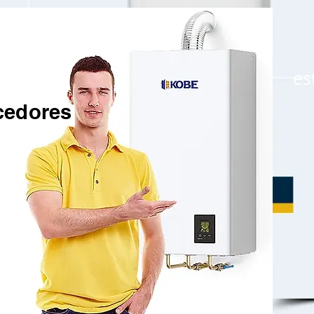
ification=Ir6vlUA90m04XZfIuYMebaYAmyB0FvztLWQ4XaLM1bc
instalação de aquecedor a gas
es
instalação aquecedor a gas
instalação aquecedor a gas lorenzetti
instalação de aquecedor a gas lorenzetti
cedores
instalar aquecedor a gas
aquecedor a gas instalação
instalação de aquecedor
como instalar aquecedor a gas lorenzetti
instalação de aquecedor de agua a gas
como instalar aquecedor de agua a gas lorenzetti
empresa de instalação de aquecedor a gas
instalar aquecedor a gas lorenzetti
como instalar aquecedor
aquecedor instalado
instalação de junker
instalar aquecedor
aquecedor de agua a gas instalação
instalação aquecedor
instalação aquecedor de agua a gas
instalação de aquecedor de gas
instalação aquecedor gas
agua quente a gas