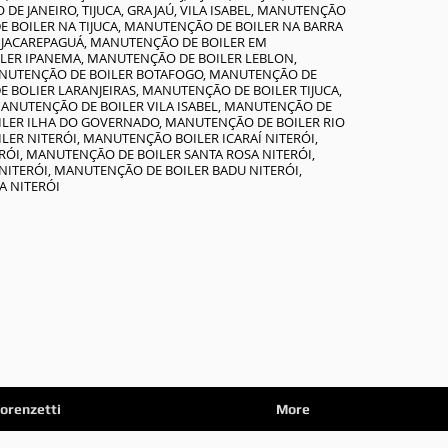
 DE JANEIRO, TIJUCA, GRAJAÚ, VILA ISABEL, MANUTENÇÃO
E BOILER NA TIJUCA, MANUTENÇÃO DE BOILER NA BARRA
R JACAREPAGUÁ, MANUTENÇÃO DE BOILER EM
LER IPANEMA, MANUTENÇÃO DE BOILER LEBLON,
ANUTENÇÃO DE BOILER BOTAFOGO, MANUTENÇÃO DE
BOLIER LARANJEIRAS, MANUTENÇÃO DE BOILER TIJUCA,
ANUTENÇÃO DE BOILER VILA ISABEL, MANUTENÇÃO DE
ILER ILHA DO GOVERNADO, MANUTENÇÃO DE BOILER RIO
ILER NITERÓI, MANUTENÇÃO BOILER ICARAÍ NITERÓI,
ÓI, MANUTENÇÃO DE BOILER SANTA ROSA NITERÓI,
NITERÓI, MANUTENÇÃO DE BOILER BADU NITERÓI,
A NITERÓI
desenvolvimento de novas tecnologias que melhoram os níveis de segurança e qualidade dos produtos.
Tubulação de Gás;, Tubulação de Água fria e quente;, Aquecimento de piscinas;
 Niterói chame quem intende. Casa da Manutenção
e Aquecedor Rio de Janeiro e Niterói
orenzetti
More
nico em cada Bairro de Moto Para Agilidade