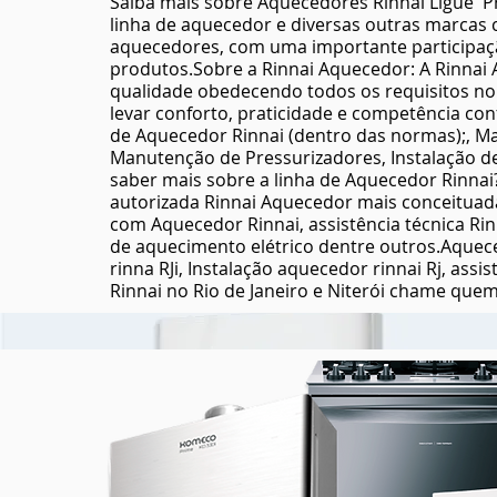
Saiba mais sobre Aquecedores Rinnai
Ligue P
conversão de fogão electrolux para gás
linha de aquecedor e diversas outras marcas
encanado
aquecedores, com uma importante participaçã
produtos.Sobre a Rinnai Aquecedor: A Rinnai
qualidade obedecendo todos os requisitos no
levar conforto, praticidade e competência conf
de Aquecedor Rinnai (dentro das normas);, Man
Manutenção de Pressurizadores, Instalação de 
saber mais sobre a linha de Aquecedor Rinnai?
autorizada Rinnai Aquecedor mais conceituad
com Aquecedor Rinnai, assistência técnica Ri
de aquecimento elétrico dentre outros.Aquece
rinna RJi, Instalação aquecedor rinnai Rj, assi
Rinnai no Rio de Janeiro e Niterói chame que