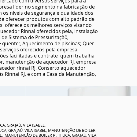
ercado com diversos serviços para a
Machado, Lorenzetti próximo Botafogo, Lorenzetti próximo
s
resa líder no segmento na fabricação de
Humaitá, Lorenzetti próximo Lagoa, Lorenzetti próximo Gávia,
Lorenzetti próximo São Conrado, Lorenzetti próximo leblon,
os níveis de segurança e qualidade dos
Lorenzetti próximo Ipanema, Lorenzetti próximo Leme,
 Isabel ,
de oferecer produtos com alto padrão de
Lorenzetti próximo Urca, Lorenzetti próximo Barra da Tijuca,
o
Lorenzetti próximo jacarepaguá, Lorenzetti próximo recreio
s oferece os melhores serviços visando
dos bandeirantes, Lorenzetti próximo Taquara, Lorenzetti
Gloria ,
quecedor Rinnai oferecidos pela, Instalação
próximo Freguesia, Lorenzetti próximo pechincha, Lorenzetti
a ,
próximo vila valqueire, Lorenzetti próximo praça seca,
 de Sistema de Pressurizaçã0,
Lorenzetti próximo ilha do governado, Lorenzetti próximo
jardim guanabara ilha do governador
e quente;, Aquecimento de piscinas; Quer
 Rocha ,
CONSERTO DE AQUECEDOR JACAREPAGUÁ RIO DE JANEIRO
o ,
 serviços oferecidos pela empresa
MANUTENÇÃO DE AQUECEDOR JACAREPAGUÁ RIO DE JANEIRO
INSTALAÇÃO DE AQUECEDOR JACAREPAGUÁ RIO DE JANEIRO
es facilitadas e contrate quem trabalha
ASSISTÊNCIA TÉCNICA AQUECEDOR A GÁS JACAREPAGUÁ RIO DE
ador, manutenção de aquecedor RJ, empresa
JANEIRO
 ,
ecedor rinnai RJ, Conserto aquecedor
LIGANDO
 gás Rinnai RJ, e com a Casa da Manutenção,
J
A, GRAJAÚ, VILA ISABEL,
CA, GRAJAÚ, VILA ISABEL, MANUTENÇÃO DE BOILER
EL, MANUTENÇÃO DE BOILER RJ, TIJUCA, GRAJAÚ, VILA