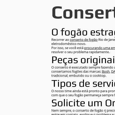
Conser
O fogão estra
EMPRESA ESPECIALIZADA EM MANUTENÇÃO, DE AQUECEDOR A GÁS, INSTALAÇÃO, ASSISTÊNCIA TÉCNICA DE AQUECEDOR, SIT
BARÃO DE MESQUITA 232 TIJUCA, RIO DE JANEIRO, RJ, COM SERVIÇOS DE MANUTENÇÃO DE AQUECEDOR A GÁS A MAIS DE 
CONSERTO DE AQUECEDOR A GÁS, CASA DA MANUTENÇÃO, VEM OFERECER, MANUTENÇÃO PREVENTIVA E CORRETIVA EM SE
MARCAS RINNAI, KOMECO, KOBE, LORENZETTI, JUNKERS, BOSCH, INOVA, ORBIS, GERAL, COSMOPOLITA, HARMA, EQUIBRAS, 
DE BOILER A GÁS, ELETRICO, SOLAR, VENDA DE AQUECEDORES A GÁS, RINNAI, ORBIS, LORENZETTI, KOMECO, INOVA, E OUTR
ÁREAS DE ATENDIMENTOS. TIJUCA E GRANDE TIJUCA : Andarai , Tijuca , Grajau , Vila Isabel , Aldeia Campista , Maracanã , Esta
Recorrer ao
conserto de fogão
Rio de Jan
Francisco Xavier , Saens peña . São Cristovão, São Jenuario.
eletrodoméstico novo.
CENTRO RIO DE JANEIRO E GRANDE CENTRO RJ : Bairros para Atendimento : Santa Teresa , Centro , Lapa , Gloria , Catete , La
Flamengo ,Botafogo , Humaita , Laranjeiras , Catumbi , Riachuelo
Por isso, se você está
procurando uma e
MÉIER E BAIRRO PROXIMOS : Meier , Cachambi , Sampaio , Rocha , Maria da Graça , Lins de Vasconcelos , Engenho de Dentro
Castilho
resolver o seu problema rapidamente.
COPACABANA E TODA ZONA SUL DO RJ: Copacabana , Leme , Ipanema , Leblon , Gavea , São Conrado, Urca, Botafogo, Humaitá,
Peças origina
Laranjeiras, Catete, Largo do Machado.
BARRA DA TIJUCA E TODA ZONA OESTE : Barra da Tijuca , Recreio dos Bandeirantes, Jacarepaguá, Autódromo, Vila do Pan, Ri
Curicica, Campo Grade, Freguesia Jacarepaguá, Anil, Pechincha, Tanque, Taquara, Praça Seca, Vila Valqueire, Sulacap e outros
BAIRROS DA ILHA DO GOVERNADOR: Freguesia Ilha do governador, Cacuia Ilha do governado, Tauá Ilha do governado, Bancá
O conserto é executado sempre fazendo us
e outros
consertamos fogões das marcas:
Bosh
,
D
TEMOS UM TÉCNICO EM CADA BAIRRO PARA ATENDIMENTO RAPIDO. TÉCNICO DE MOTO PARA AGILIDADE NOS ATENDIME
ATENDEMOS NO MESMO DIA LIGANDO ATÉ AS 12 HORAS OU COM AGENDAMENTO PARA O DIA SEGUINTE COM PERÍODO D
tradicional, embutido ou o cooktop.
Tipos de serv
O nosso time ainda está pronto para pr
com que o seu fogão permaneça sempre 
Solicite um 
Nem sempre, o conserto de fogão rj precis
entre em contato, explique o problema e 