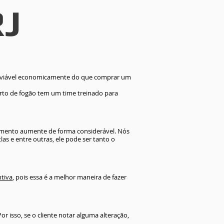
RJ
r
er
er solar
er eletrico
r eletrico
létrico
oiler eletrico
r
 a gás
 solar
 elétrico
iler
quecedor solar
 aquecedor solar
dor solar
a para boiler
elétrico
er
is viável economicamente do que comprar um
stencia de boiler
er eletrico
 boiler
oiler preço
erto de fogão tem um time treinado para
r komeco
ipamento aumente de forma considerável. Nós
Atlas e entre outras, ele pode ser tanto o
ntiva
, pois essa é a melhor maneira de fazer
r isso, se o cliente notar alguma alteração,