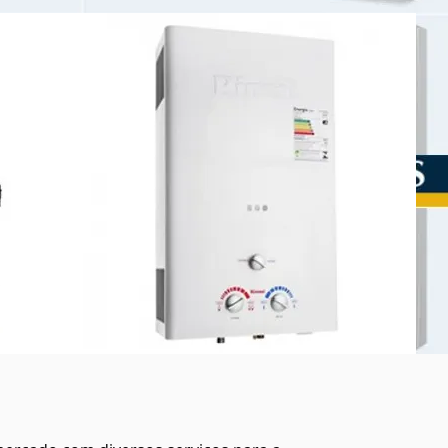
GRAJAÚ
RES
ASSISTÊNCIA TÉCNICA BOILER CUMULUS
NUTENÇÃO
ASSISTÊNCIA TÉCNICA BOILER RINNAI
DOR A
ASSISTÊNCIA TÉCNICA BOILER ORBIS
TÉCNICA
ASSISTÊNCIA TÉCNICA BOILER KENTE
O DE
ASSISTÊNCIA TÉCNICA SOLAR
NAI RIO
ASSISTÊNCIA TÉCNICA BOILER ELÉTRICO
AI
ASSISTÊNCIA TÉCNICA BOILER A GÁS
BOILER A GÁS RIO DE JANEIRO
BOILER ELETRICO RIO DE JANEIRO
BOILER SOLAR RIO DE JANEIRO
RBIS,
BOILER A GÁS NITERÓI
EDOR
BOILER SOLAR NITERÓI
OR
BOILER ELÉTRICO NITERÓI
E
Assistência Técnica Lorenzetti, Conserto, Manutenções e
Instalações, Aquecedor a gás, Chuveros a Gás, Peças,
CA RIO
Manutenção, Intalação, Aquecedor Lorenzetti, no Rio de
, QUEM
Janeiro, Conserto de aquecedor a gás, Manutenção de
UECEDOR
aquecedor a gás, Instalação de aquecedor a gás, Assistência
Técnica aquecedor a gás lorenzetti, atendemos no mesmo dia
Rio de Janeiro, Lorenzetti próximo Tijuca, Lorenzetti próximo
Grajaú, Lorenzetti próximo Vila Isabel, Lorenzetti próximo
hincha ,
Copacabana, Lorenzetti próximo Centro, Lorenzetti próximo
catete, Lorenzetti próximo Glória, Lorenzetti próximo Largo do