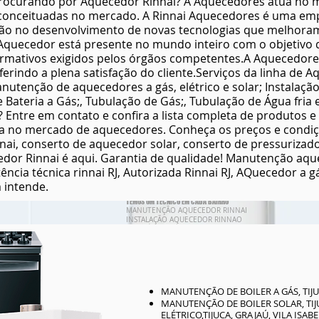
rocurando por Aquecedor Rinnai? A Aquecedores atua no m
Bairros para Atendimento : Barra da Tijuca , Recreio do
 conceituadas no mercado. A Rinnai Aquecedores é uma emp
Bandeirantes
o no desenvolvimento de novas tecnologias que melhoram 
TIJUCA
Bairros para Atendimento : Andarai , Tijuca , Grajau , Vila
 Aquecedor está presente no mundo inteiro com o objetivo 
Aldeia Campista , Maracanã , Estacio , Rio Comprido , Sã
Francisco Xavier , Saens peña . CENTRO
rmativos exigidos pelos órgãos competentes.A Aquecedore
Bairros para Atendimento : Santa Teresa , Centro , Lapa , 
erindo a plena satisfação do cliente.Serviços da linha de A
Catete , Largo do Machado , Flamengo ,Botafogo , Humait
Laranjeiras , Catumbi , Riachuelo
utenção de aquecedores a gás, elétrico e solar; Instalação
MEIER
Bateria a Gás;, Tubulação de Gás;, Tubulação de Água fria 
Bairros para Atendimento : Meier , Cachambi , Sampaio ,
Maria da Graça , Lins de Vasconcelos , Engenho de Dentr
 Entre em contato e confira a lista completa de produtos e
Engenho Novo , Del Castilho
a no mercado de aquecedores. Conheça os preços e condiçõ
COPACABANA
Avenida Nossa de Copacabana
nnai, conserto de aquecedor solar, conserto de pressuriz
Bairros para Atendimento : Copacabana , Leme , Ipanema
dor Rinnai é aqui. Garantia de qualidade! Manutenção aqu
Leblon , Gavea , São Conrado
CONSERTO DE AQUECEDOR ATENDEMOS NO MESMO DIA 
stência técnica rinnai RJ, Autorizada Rinnai RJ, AQuecedor a
ATÉ AS 12 HORAS CASA DA MANUTENÇÃO
m intende.
RUA GENERAL ROCA 298/ SALA TIJUCA RIO DE JANEIRO R
ATENDEMOS TODO RIO DE JANEIRO
TEMOS UM TÉCNICO EM CADA BAIRRO
MANUTENÇÃO AQUECEDOR RINNAI
INSTALAÇÃO AQUECEDOR RINNAO
ASSISTÊNCIA TÉCNICA RINNAI
CONSERTO AQUECEDOR RINNAI
AUTORIZADA AQUECEDOR RINNAI
VENDA DE AQUECEDOR RINNAI
AQUECEDOR RINNAI 7,5
AQUECEDOR RINNAI 15 LITROS
AQUECEDOR RINNAI 22 LITROS
MANUTENÇÃO DE BOILER A GÁS, TIJUC
AQUECEDOR RINNAI 30 LITROS
MANUTENÇÃO DE BOILER SOLAR, TIJU
AQUECEDOR RINNAI 32 LITROS
AQUECEDOR RINNAI 35 LITROS
ELÉTRICO,TIJUCA, GRAJAÚ, VILA ISAB