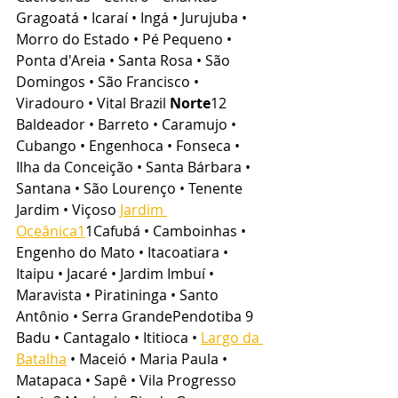
Gragoatá • Icaraí • Ingá • Jurujuba • 
Morro do Estado • Pé Pequeno • 
Ponta d'Areia • Santa Rosa • São 
Domingos • São Francisco • 
Viradouro • Vital Brazil 
Norte
12 
Baldeador • Barreto • Caramujo • 
Cubango • Engenhoca • Fonseca • 
Ilha da Conceição • Santa Bárbara • 
Santana • São Lourenço • Tenente 
Jardim • Viçoso 
Jardim 
Oceânica1
1Cafubá • Camboinhas • 
Engenho do Mato • Itacoatiara • 
Itaipu • Jacaré • Jardim Imbuí • 
Maravista • Piratininga • Santo 
Antônio • Serra GrandePendotiba 9 
Badu • Cantagalo • Ititioca • 
Largo da 
Batalha
 • Maceió • Maria Paula • 
Matapaca • Sapê • Vila Progresso 