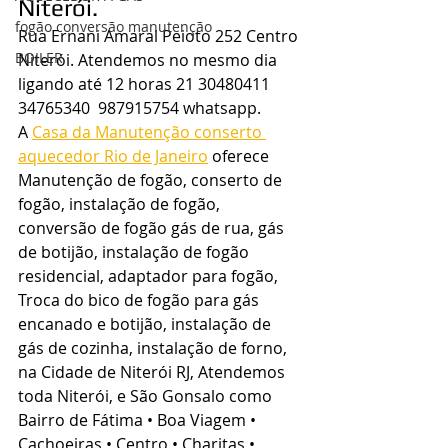
Niterói.
fogão conversão manutenção
Rua Ernani Amaral Peioto 252 Centro 
BOILER
Niterói. Atendemos no mesmo dia 
ligando até 12 horas 21 30480411 
34765340  987915754 whatsapp.
A 
Casa da Manutenção conserto 
aquecedor Rio de Janeiro
 oferece 
Manutenção de fogão, conserto de 
fogão, instalação de fogão, 
conversão de fogão gás de rua, gás 
de botijão, instalação de fogão 
residencial, adaptador para fogão, 
Troca do bico de fogão para gás 
encanado e botijão, instalação de 
gás de cozinha, instalação de forno, 
na Cidade de Niterói RJ, Atendemos 
toda Niterói, e São Gonsalo como 
Bairro de Fátima • Boa Viagem • 
Cachoeiras • Centro • Charitas • 