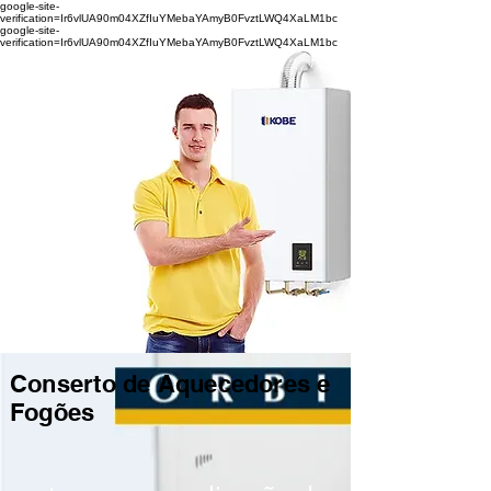
google-site-
verification=Ir6vlUA90m04XZfIuYMebaYAmyB0FvztLWQ4XaLM1bc
google-site-
verification=Ir6vlUA90m04XZfIuYMebaYAmyB0FvztLWQ4XaLM1bc
Conserto de Aquecedores e
Fogões