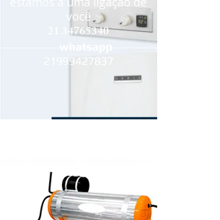
estamos a uma ligação de
você
21 34765340
whatsapp
21999427837