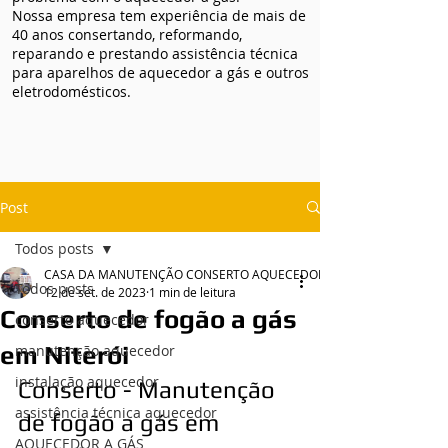
Nossa empresa tem experiência de mais de
40 anos consertando, reformando,
reparando e prestando assistência técnica
para aparelhos de aquecedor a gás e outros
eletrodomésticos.
Post
Todos posts
CASA DA MANUTENÇÃO CONSERTO AQUECEDOR RINNAI
Todos posts
12 de set. de 2023
1 min de leitura
Conserto de fogão a gás
conserto aquecedor
em Niterói
manutenção aquecedor
instalação aquecedor
Conserto - Manutenção 
assistência técnica aquecedor
de fogão a gás em 
AQUECEDOR A GÁS