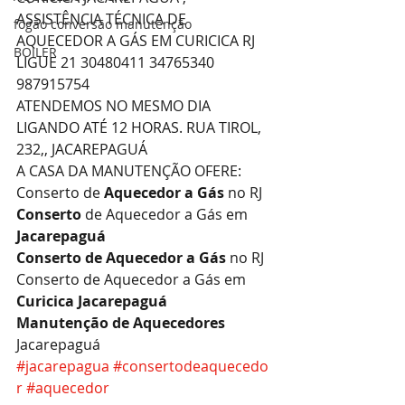
ASSISTÊNCIA TÉCNICA DE 
fogão conversão manutenção
AQUECEDOR A GÁS EM CURICICA RJ 
BOILER
LIGUE 21 30480411 34765340 
987915754 
ATENDEMOS NO MESMO DIA 
LIGANDO ATÉ 12 HORAS. RUA TIROL, 
232,, JACAREPAGUÁ
A CASA DA MANUTENÇÃO OFERE:
Conserto de 
Aquecedor a Gás 
no RJ
Conserto 
de Aquecedor a Gás em 
Jacarepaguá
Conserto de Aquecedor a Gás 
no RJ
Conserto de Aquecedor a Gás em 
Curicica Jacarepaguá
Manutenção de Aquecedores 
Jacarepaguá
#jacarepagua
#consertodeaquecedo
r
#aquecedor