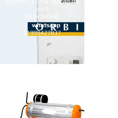
estamos a uma ligação de
você
21 34765340
whatsapp
21999427837