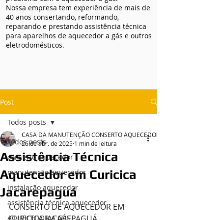
Nossa empresa tem experiência de mais de
40 anos consertando, reformando,
reparando e prestando assistência técnica
para aparelhos de aquecedor a gás e outros
eletrodomésticos.
Post
Todos posts
CASA DA MANUTENÇÃO CONSERTO AQUECEDOR RINNAI
Todos posts
26 de abr. de 2025
1 min de leitura
Assistência Técnica
conserto aquecedor
Aquecedor em Curicica
manutenção aquecedor
instalação aquecedor
Jacarepaguá
assistência técnica aquecedor
CONSERTO DE AQUECEDOR EM 
AQUECEDOR A GÁS
CURICICA JACAREPAGUÁ , 