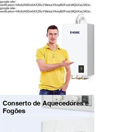
google-site-
verification=Ir6vlUA90m04XZfIuYMebaYAmyB0FvztLWQ4XaLM1bc
google-site-
verification=Ir6vlUA90m04XZfIuYMebaYAmyB0FvztLWQ4XaLM1bc
Conserto de Aquecedores e
Fogões