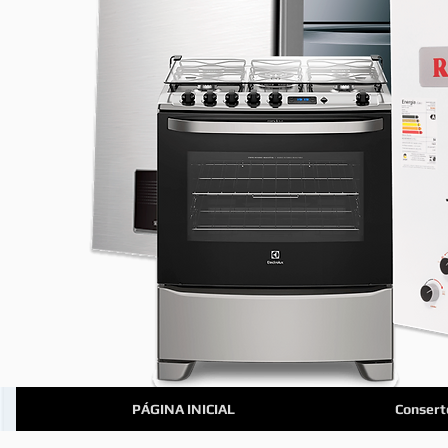
instalação de f
ogão electrolux gás encanado
kit conversão fogão electrolux 4 bocas
kit para conversão de gás glp/gn electrolux
electrolux conversão fogão
conversão fogão glp para gn
ASSISTÊNCIA TÉCNICA AQUECEDOR RINNAI
electrolux conversão cooktop
Saiba mais sobre Aquecedores Rinnai
Ligue para (21) 30480411 ou entre em 21-34765340
kit de conversão de fogão para gás encanado
Procurando por Aquecedor Rinnai?
A Aquecedores Casa da Manutenção atua no mercado com diversos serviços para a linha de aquecedor e diversas outras marca
kit conversão fogão electrolux 5 bocas
Sobre a Rinnai Aquecedor:
A Rinnai Aquecedor está presente no mundo inteiro com o objetivo de oferecer produtos com alto padrão de qualidade obede
conversão de fogão electrolux para gás encan
A Aquecedores Casa da Manutenção oferece os melhores serviços visando levar conforto, praticidade e competência conferindo a
Serviços da linha de Aquecedor Rinnai oferecidos pela Casa da Manutenção, Instalação de Aquecedor Rinnai (dentro das normas);,
kit instalação fogão gás encanado electrolux
Quer saber mais sobre a linha de Aquecedor Rinnai?
Entre em contato com a Casa da Manutenção e confira a lista completa de produtos e serviços oferecidos pela empresa autoriz
instalação gratuita fogão electrolux
A Casa da Manutenção trabalha com Aquecedor Rinnai, assistência técnica Rinnai, conserto de aquecedor solar, conserto de pre
Aquecedor Rinnai é aqui. Garantia de qualidade! Manutenção aquecedor rinnai RJ, Conserto aquecedor rinna RJi, Instalação aque
kit instalação fogão electrolux
qual o lado da entrada de gás do fogão electro
kit instalação gás encanado com registro para
fogão/cooktop/forno 1,2m - electrolux
PÁGINA INICIAL
Consert
kit conversão fogão electrolux 4 bocas
como instalar fogão gás encanado