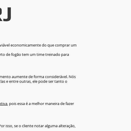
RJ
r
er
er solar
er eletrico
r eletrico
létrico
oiler eletrico
r
 a gás
 solar
 elétrico
iler
quecedor solar
 aquecedor solar
dor solar
a para boiler
elétrico
er
is viável economicamente do que comprar um
stencia de boiler
er eletrico
 boiler
oiler preço
erto de fogão tem um time treinado para
r komeco
ipamento aumente de forma considerável. Nós
Atlas e entre outras, ele pode ser tanto o
ntiva
, pois essa é a melhor maneira de fazer
r isso, se o cliente notar alguma alteração,