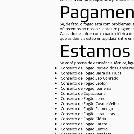
Pagamen
Se, de fato, o fogão está com problemas,
oferecemos ao nosso cliente um pagamento
Cansado de sofrer com a parte elétrica d
que as demais estão entupidas? Entre e
Estamos 
Se você precisa de Assistência Técnica, li
Conserto de Fogão Recreio dos Bandeira
Conserto de Fogão Barra da Tijuca
Conserto de Fogão São Conrado
Conserto de Fogão Leblon
Conserto de Fogão Ipanema
Conserto de Copacabana
Conserto de Fogão Leme
Conserto de Fogão Cosme Velho
Conserto de Fogão Flamengo
Conserto de Fogão Laranjeiras
Conserto de Fogão Glória
Conserto de Fogão Catete
Conserto de Fogão Centro