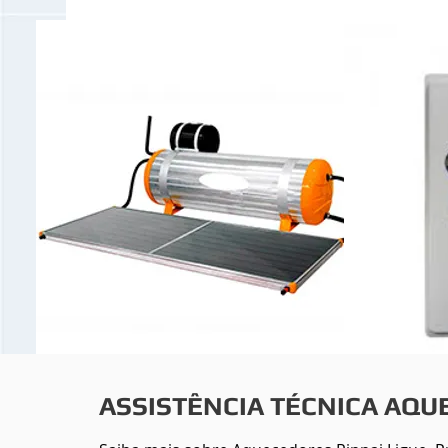
Niterói, • Ingá Nit
Estado Niterói,• Pé
Niterói,• Santa Ros
• São Francisco Nite
Brazil Niterói, São
CONSERTO DE AQ
JANEIRO
MANUTENÇÃO DE 
DE JANEIRO
conversão de fogão gás de rua
iNSTALAÇÃO DE A
JANEIRO
conversão de fogão gás de botijão
ASSISTÊNCIA TÉC
conversão de fogão para botijão
conversão de fogão preço
conversão de fogão electrolux
kit de conversão de fogão para gás
encanado
instalação e conversão de fogão
ASSISTÊNCIA TÉCNICA AQU
conversão de fogão brastemp
conversão de fogão atlas