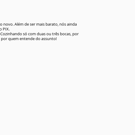
o novo. Além de ser mais barato, nós ainda
o PIX.
? Cozinhando só com duas ou três bocas, por
s por quem entende do assunto!