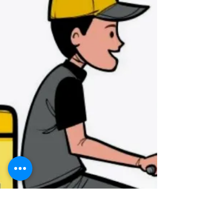
Aquecedor a Gás Desligando
Sozinho: Causas e Soluções
Comuns
Aquecedor parou desligou ? Aquecedor a gás
desarmando sozinho no Rio de Janeiro: o que
pode ser? Se o seu aquecedor a gás está
desligando sozinho, isso não é normal — e
pode indicar desde um problema simples até
um risco maior. Esse é um dos defeitos mais
comuns em atendimentos aqui no Rio de
Janeiro, principalmente em bairros como Zona
Sul e Ilha do Governador. 🔎 Principais causas:
✔️ Falta de pressão de água ✔️ Sensor de
segurança acionando ✔️ Superaquecimento do
aparelho