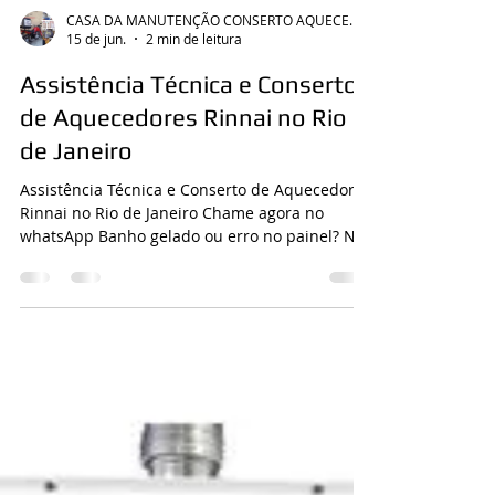
CASA DA MANUTENÇÃO CONSERTO AQUECEDOR RINNAI
15 de jun.
2 min de leitura
Assistência Técnica e Conserto
de Aquecedores Rinnai no Rio
de Janeiro
Assistência Técnica e Conserto de Aquecedores
Rinnai no Rio de Janeiro Chame agora no
whatsApp Banho gelado ou erro no painel? Nós
resolvemos o seu problema hoje com técnicos
especializados e peças originais. Assistência
Técnica e Conserto de Aquecedores Rinnai no
Rio de Janeiro Se o seu aquecedor Rinnai parou
de funcionar, apresentou vazamento ou está
mostrando um código de erro no painel digital,
não corra riscos com o gás da sua casa. Nós