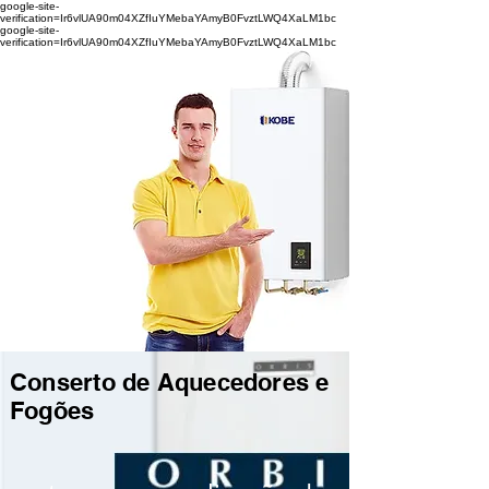
google-site-
verification=Ir6vlUA90m04XZfIuYMebaYAmyB0FvztLWQ4XaLM1bc
google-site-
verification=Ir6vlUA90m04XZfIuYMebaYAmyB0FvztLWQ4XaLM1bc
Conserto de Aquecedores e
Fogões