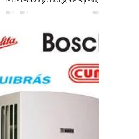
Precisa de Assistência Técnica de Aquecedor a
Gás ? Ligue 21 34765340 Click chame Aqui Se o
seu aquecedor a gás não liga, não esquenta,
desliga sozinho, apresenta códigos de erro,
cheiro de gás ou qualquer outro defeito, conte
com a experiência da Aquecedores a gás
Atendemos diversas marcas, como Rinnai,
Lorenzetti, Bosch, Rheem, Komeco, Sakura,
Orbis, Kobe e outras, realizando diagnóstico
técnico, manutenção preventiva, conserto,
instalação, conversão GN/GLP e adequação de c