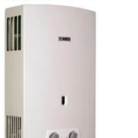
NO MESMO DIA LIGANDO ATÉ 13 HORAS RUA
PRAIA DE BOTAFOGO 232 BOTAFOGO Se o seu
aquecedor está vazando água em Botafogo RJ,
é importante resolver o problema o quanto
antes para evitar danos maiores ao
equipamento. Esse tipo de falha pode estar
relacionado ao desgaste de componentes
internos, vedação comprometida ou pressão
irregular no sistema. Em muitos casos, o vaz