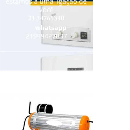
estamos a uma ligação de
você
21 34765340
whatsapp
21999427837