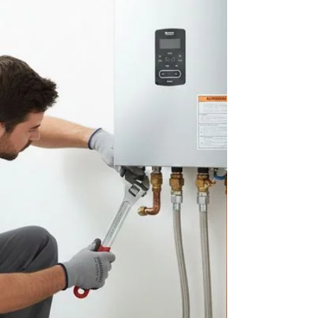
desligando-Água fria ! Chuveiro fica frio do
nada na Barra da Tijuca Na maioria das vezes,
o defeito não está no chuveiro e sim no
aquecedor. O aparelho perde estabilidade
durante o funcionamento e interrompe o
aquecimento da água no meio do banho.
Muitos clientes acreditam ser algo simples,
mas o problema costuma piorar rapidamente
quando não é verificado. Os sintomas mais
comuns são: • água esquenta e esfria sozinha •
aquecedor ace