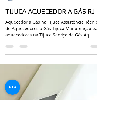
CASA DA MANUTENÇÃO CONSERTO AQUECEDOR RINNAI
14 de jan. de 2025
1 min de leitura
TIJUCA AQUECEDOR A GÁS RJ
Aquecedor a Gás na Tijuca Assistência Técnica
de Aquecedores a Gás Tijuca Manutenção para
aquecedores na Tijuca Serviço de Gás Aq