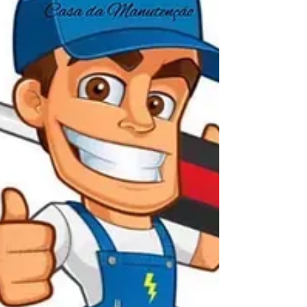
Recreio dos Bandeirantes RJ Conserto de
Aquecedor Rinnai no Recreio dos Bandeirantes
Conserto de Aquecedor Sakura no Recreio dos
Bandeirantes Conserto de Aquecedor Bosch no
Recreio dos Bandeirantes Conserto de
Aquecedor Lorenzetti no Recreio dos
Bandeirantes Conserto de Aquecedor Komeco
no Recreio dos Bandeirantes Conserto de
Aquecedor Kobe no Recreio dos