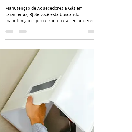
CASA DA MANUTENÇÃO CONSERTO AQUECEDOR RINNAI
30 de jan. de 2025
1 min de leitura
INSTALAÇÃO CONSERTO DE
AQUECEDOR E FOGÃO EM
LARANJEIRAS
Manutenção de Aquecedores a Gás em
Laranjeiras, RJ Se você está buscando
manutenção especializada para seu aquecedor
a gás em...