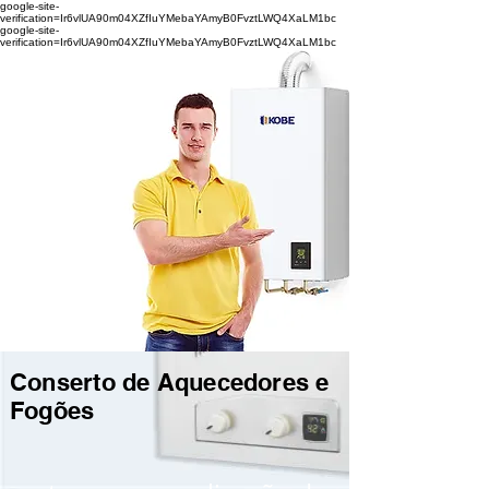
google-site-
verification=Ir6vlUA90m04XZfIuYMebaYAmyB0FvztLWQ4XaLM1bc
google-site-
verification=Ir6vlUA90m04XZfIuYMebaYAmyB0FvztLWQ4XaLM1bc
Conserto de Aquecedores e
Fogões