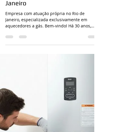
CASA DA MANUTENÇÃO CONSERTO AQUECEDOR RINNAI
20 de mai.
2 min de leitura
Conserto Aquecedor Rio de
Janeiro
Empresa com atuação própria no Rio de
Janeiro, especializada exclusivamente em
aquecedores a gás. Bem-vindo! Há 30 anos,
oferecemos o melhor do Rio de Janeiro com
qualidade e dedicação. Agradecemos pela sua
confiança!