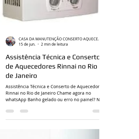
CASA DA MANUTENÇÃO CONSERTO AQUECEDOR RINNAI
15 de jun.
2 min de leitura
Assistência Técnica e Conserto
de Aquecedores Rinnai no Rio
de Janeiro
Assistência Técnica e Conserto de Aquecedores
Rinnai no Rio de Janeiro Chame agora no
whatsApp Banho gelado ou erro no painel? Nós
resolvemos o seu problema hoje com técnicos
especializados e peças originais. Assistência
Técnica e Conserto de Aquecedores Rinnai no