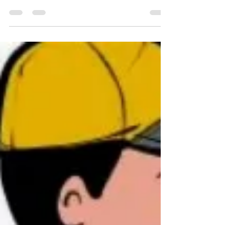
Assistência Técnica Aquecedor
Aquecedor desligando-Água fria ! Aquecedor
desligando-Água fria ! Chuveiro fica frio do
nada na Barra da Tijuca Na maioria das vezes,
o defeito não está no chuveiro e sim no
aquecedor. O aparelho perde estabilidade
durante o funcionamento e interrompe o
aquecimento da água no meio do banho.
Muitos clientes acreditam ser algo simples,
mas o problema costuma piorar rapidamente
quando não é verificado. Os sintomas mais
comuns são: • água esquenta e esfria sozinha •
aquecedor ace