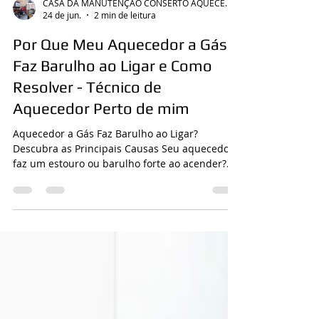
CASA DA MANUTENÇÃO CONSERTO AQUECEDOR RINNAI
24 de jun.
2 min de leitura
Por Que Meu Aquecedor a Gás
Faz Barulho ao Ligar e Como
Resolver - Técnico de
Aquecedor Perto de mim
Aquecedor a Gás Faz Barulho ao Ligar?
Descubra as Principais Causas Seu aquecedor
faz um estouro ou barulho forte ao acender?
Técnico de Aquecedor Perto de mim LIGUE 21
30480411 Fale com o Técn Muitos clientes
entram em contato relatando que o aquecedor
começou a fazer ruídos incomuns durante o
funcionamento. Em alguns casos, o
equipamento emite pequenos estalos. Em