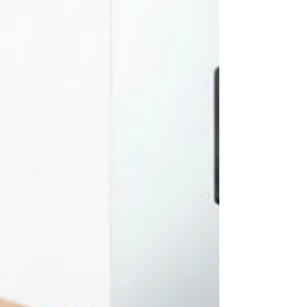
outros, ocorre um barulho semelhante a uma
explosão no momento da ignição. Esse
problema não deve ser ignorado