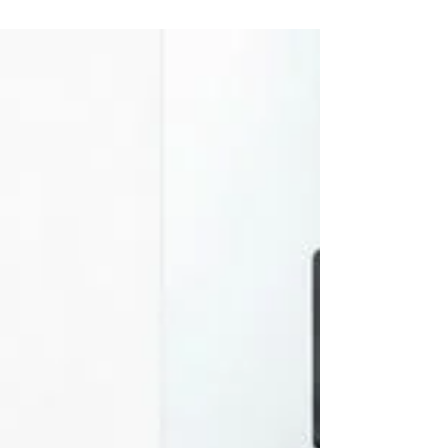
cheiro de gás ou qualquer outro defeito, conte
com a experiência da Aquecedores a gás
Atendemos diversas marcas, como Rinnai,
Lorenzetti, Bosch, Rheem, Komeco, Sakura,
Orbis, Kobe e outras, realizando diagnóstico
técnico, manutenção preventiva, conserto,
instalação, conversão GN/GLP e adequação de c