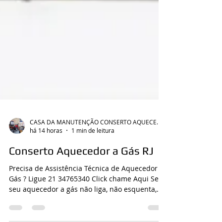
CASA DA MANUTENÇÃO CONSERTO AQUECEDOR RINNAI
há 14 horas
1 min de leitura
Conserto Aquecedor a Gás RJ
Precisa de Assistência Técnica de Aquecedor a
Gás ? Ligue 21 34765340 Click chame Aqui Se o
seu aquecedor a gás não liga, não esquenta,
desliga sozinho, apresenta códigos de erro,