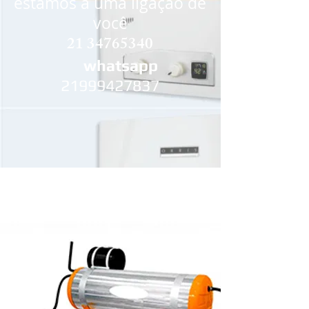
estamos a uma ligação de
você
21 34765340
whatsapp
21999427837