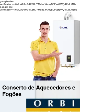
google-site-
verification=Ir6vlUA90m04XZfIuYMebaYAmyB0FvztLWQ4XaLM1bc
google-site-
verification=Ir6vlUA90m04XZfIuYMebaYAmyB0FvztLWQ4XaLM1bc
Conserto de Aquecedores e
Fogões