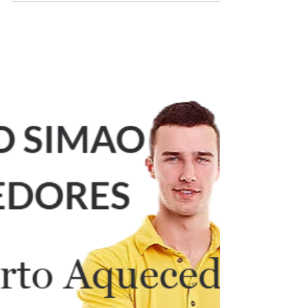
Conserto de Aquecedor de Água na Zona Oeste
do Rio de janeiro Assistência Técnica
Especializada em Aquecedores a Gás na Zona
Oeste – Casa da Manutenção Na Zona Oeste do
Rio, cada residência tem uma necessidade
diferente quando o assunto é aquecedor a gás.
A Casa da Manutenção Aquecedores realiza
atendimento técnico especializado, com foco
em manutenção preventiva, reparos completos
e instalação segura de todas as marcas: Rinnai,
Lorenzetti, Bosch, Komeco, Sakura e