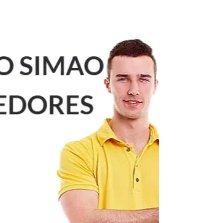
Jacarepaguá RJ
CONSERTO DE FOGÃO A DOMICÍLIO, FREGUESIA
JACAREPAGUÁ RJ Conserto e Instalação de
Aquecedores e Fogões a Gás na Freguesia
Jacarepaguá – RJ. Atendemos no Mesmo dia
Ligando Até 12 Horas. 21 30480411 34765340
987915754 999427837 whatsapp Você mora em
Jacarepaguá e está com problemas no seu
Fogão ou aquecedor a gás? A CASA DA
MANUTENÇÃO Aquecedores é especialista em
instalação, manutenção e reparos de fogões
com atendimento na Zona Oeste do Rio.
Atendemos diversos modelos