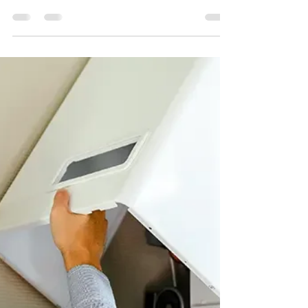
Tijuca – Aquecedor, Boiler e Fogão com
Adequação às Normas da Naturgy Se você está
na Barra da Tijuca ou arredores e precisa de
uma empresa especializada em aquecedores,
boilers a gás e fogões, a Reparos Carioca
Aquecedores é a solução ideal para serviços
com qualidade, segurança e rapidez. --- 📍
Áreas Atendidas: Atendemos Barra da Tijuca,
Recreio dos Bandeirantes, Itanhangá, Joá e
bairros adjacentes com total pontualidade e