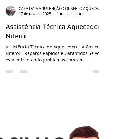
CASA DA MANUTENÇÃO CONSERTO AQUECEDOR RINNAI
17 de nov. de 2025
1 min de leitura
Assistência Técnica Aquecedor
Niterói
Assistência Técnica de Aquecedores a Gás em
Niterói – Reparos Rápidos e Garantidos Se você
está enfrentando problemas com seu
aquecedor a gás em Niterói, conte com a
Aquecedores a Gás! Somos especialistas no
conserto, manutenção e instalação de
aquecedores a gás, oferecendo soluções
rápidas, seguras e eficientes. Nossos serviços
incluem: Conserto de aquecedores de todas as
marcas, como Rinnai, Bosch, e outras.