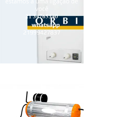
estamos a uma ligação de
você
21 34765340
whatsapp
21999427837