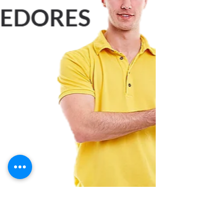
a Gás no Pechincha Jacarepaguá – RJ.
Atendemos no Mesmo dia Ligando Até 12
Horas. 21 30480411 34765340 987915754
999427837 whatsapp Você mora em
Jacarepaguá e está com problemas no seu
aquecedor a gás ou fogão? A CASA DA
MANUTENÇÃO Aquecedores é especialista em
instalação, manutenção e reparos com
atendimento na Zona Oeste do Rio. Atendemos
diversos modelos, marcas e capacidades, com
foco na segurança, rapidez e qualidade.