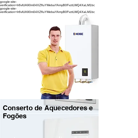
google-site-
verification=Ir6vlUA90m04XZfIuYMebaYAmyB0FvztLWQ4XaLM1bc
google-site-
verification=Ir6vlUA90m04XZfIuYMebaYAmyB0FvztLWQ4XaLM1bc
Conserto de Aquecedores e
Fogões