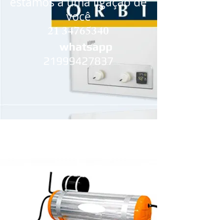
estamos a uma ligação de
você
21 34765340
whatsapp
21999427837