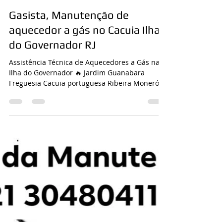
CASA DA MANUTENÇÃO CONSERTO AQUECEDOR RINNAI
26 de abr. de 2021
1 min de leitura
Gasista, Manutenção de
aquecedor a gás no Cacuia Ilha
do Governador RJ
Assistência Técnica de Aquecedores a Gás na
Ilha do Governador 🔥 Jardim Guanabara
Freguesia Cacuia portuguesa Ribeira Moneró
e...