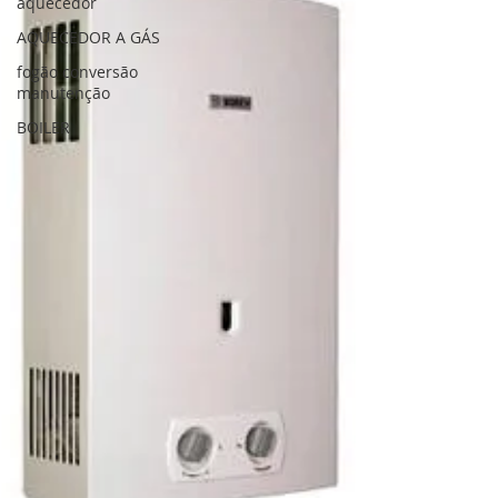
aquecedor
AQUECEDOR A GÁS
fogão conversão
manutenção
BOILER