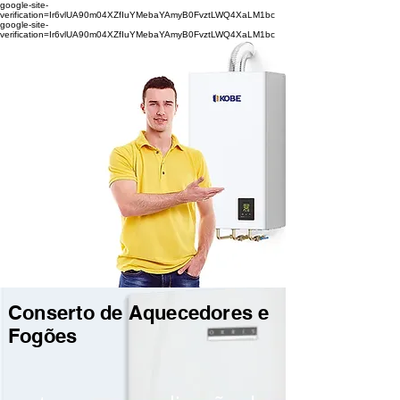
google-site-
verification=Ir6vlUA90m04XZfIuYMebaYAmyB0FvztLWQ4XaLM1bc
google-site-
verification=Ir6vlUA90m04XZfIuYMebaYAmyB0FvztLWQ4XaLM1bc
Conserto de Aquecedores e
Fogões