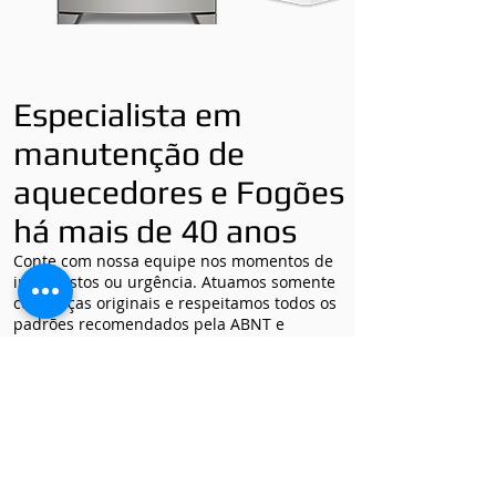
Especialista em
manutenção de
aquecedores e Fogões
há mais de 40 anos
Conte com nossa equipe nos momentos de
imprevistos ou urgência. Atuamos somente
com peças originais e respeitamos todos os
padrões recomendados pela ABNT e
Naturgy e as empresas que fabricam os
produtos.
Respeito e eficiência são as a características
que se destacam em nosso atendimento.
Garantimos nosso trabalho e vamos até
você, onde você estiver, para maior
comodidade e rapidez na resolução do seu
problema com o aquecedor a gás.