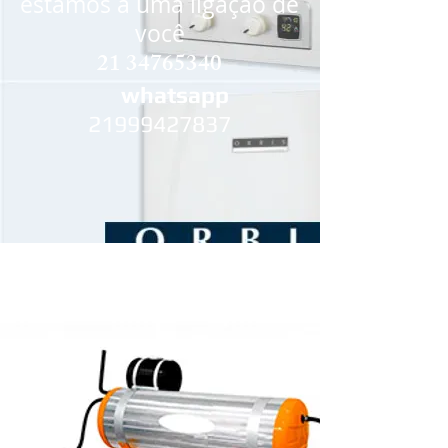
estamos a uma ligação de
você
21 34765340
whatsapp
21999427837