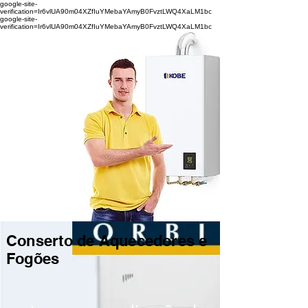
google-site-
verification=Ir6vlUA90m04XZfIuYMebaYAmyB0FvztLWQ4XaLM1bc
google-site-
verification=Ir6vlUA90m04XZfIuYMebaYAmyB0FvztLWQ4XaLM1bc
Conserto de Aquecedores e
Fogões